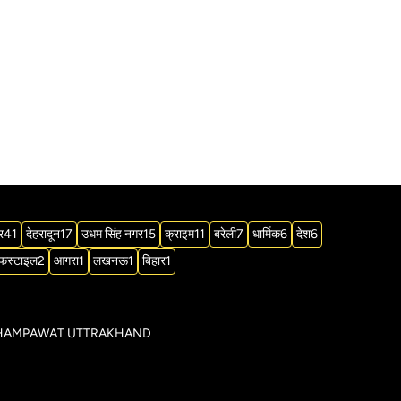
र
41
देहरादून
17
उधम सिंह नगर
15
क्राइम
11
बरेली
7
धार्मिक
6
देश
6
फस्टाइल
2
आगरा
1
लखनऊ
1
बिहार
1
िक्ट CHAMPAWAT UTTRAKHAND