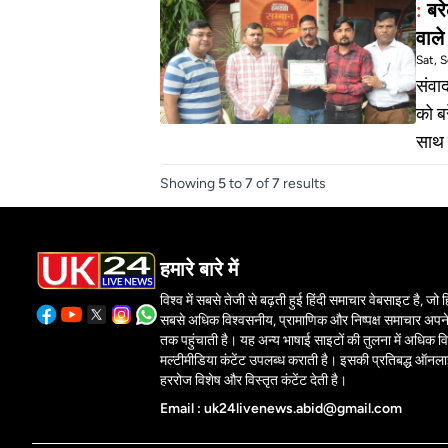
:
बरे
के क
वाले
वितर
Sat, 
कर्मय
संवाददाता /आ
वितर
को ब
साथ किया गया। आयोजि
उजाल
Showing
5
to
7
of
7
results
देकर
बताय
जाएगा। कार्यक्रम में पश्चिमी उत्तर प्रदेश
हमारे बारे में
तिवा
विश्व में सबसे तेजी से बढ़ती हुई हिंदी समाचार वेबसाइट है, जो हिं
विमल
सबसे अधिक विश्वसनीय, प्रामाणिक और निष्पक्ष समाचार अपने 
मौजू
तक पहुंचाती है। यह अन्य भाषाई साइटों की तुलना में अधिक वि
मल्टीमीडिया कंटेंट उपलब्ध कराती है। इसकी प्रतिबद्ध ऑनल
हररोज विशेष और विस्तृत कंटेंट देती है।
Email : uk24livenews.abid@gmail.com