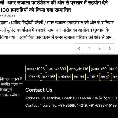
ली: अमर उजाला फाउंडेशन की ओर से प्रसार में सहयोग देने
र्मयोगी कमल को लकी ड्रॉ में साइकिल निकली। लकी ड्रॉ में प्रत्येक
 100 हमराहियों को किया गया सम्मानित
क को निश्चित उपहार दिये गये। कर्मयोगियों की विशेष पहचान के लिए उन्हें
Sep 7, 2024
ोगियों पहचान पत्र और बीते दिनों कराये गये बीमा के पालिसी पेपर को भी
बिद सिद्दीकी बरेली /अमर उजाला फाउंडेशन की ओर से शनिवार
ित किया गया।
रेली यूनिट कार्यालय में हमराही सम्मान समारोह का आयोजन धूमधाम के
त कार्यक्रम में अमर उजाला परिवार की ओर से अमर
ा प्रसार में विशेष योगदान के लिए 100 हमराहियों को प्रशस्ति पत्र
1
2
 सम्मानित किया गया। इस मौके पर अमर उजाला के वरिष्ठ अधिकारियों ने
ा कि अगले साल शहर के शत-प्रतिशत वितरकों को सम्मानित किया
 हेड विश्वा सिंह, संपादक नीरज
चम्पावत
1023
उत्तराखंड
893
उत्तरप्रदेश
136
मुरादाबाद
50
बिजनौ
री, मुख्य महाप्रबंधक अतुल मिश्रा, समाचार पत्र वितरक संघ अध्यक्ष
मनोरंजन
5
राजनीति
5
पीलीभीत
4
व्यापार
4
अमरोहा
3
बदायूं
2
लाइ
दी न्यूज साइटों में
 पांडेय, प्रसार प्रबंधक जय सिंह समेत प्रसार की टीम व वितरक समाज
समर्पित पाठक वर्ग
द रहे।
Contact Us
विधतापूर्ण
ाइन संपादकीय टीम
Address- Vill Manihar, Goath P.O TANAKPUR डिस्ट्र
Contact Mobile No. +91-9568644219, +91-6398415199