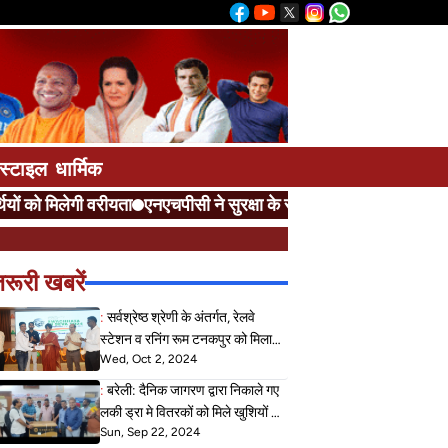
स्टाइल
धार्मिक
को मिलेगी वरीयता
एनएचपीसी ने सुरक्षा के साथ दी आवाजाही की अनुमति
र
रूरी खबरें
:
सर्वश्रेष्ठ श्रेणी के अंतर्गत, रेलवे
स्टेशन व रनिंग रूम टनकपुर को मिला
Wed, Oct 2, 2024
प्रथम पुरस्कार, मंडल रेल प्रबंधक ने
पुरस्कार से सम्मानित कर किया
:
बरेली: दैनिक जागरण द्वारा निकाले गए
उत्साहवर्धन
लकी ड्रा मे वितरकों को मिले खुशियों के
Sun, Sep 22, 2024
उपहार