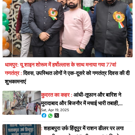
धामपुर: यू शाइन शोरूम में हर्षोल्लास के साथ मनाया गया 77वां
गणतंत्र :
दिवस, उपस्थित लोगों ने एक-दूसरे को गणतंत्र दिवस की दी
शुभकामनाएं
कुदरत का कहर :
आंधी-तूफान और बारिश ने
मुरादाबाद और बिजनौर में मचाई भारी तबाही,
Sat, Apr 19, 2025
जनजीवन अस्त-व्यस्त
:
शहाबपुरा उर्फ हिंदूपुर में राशन डीलर पर लगा