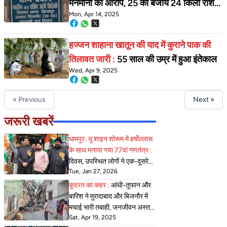
मनमानी का आरोप, 25 की बजाय 24 किलो राशन
Mon, Apr 14, 2025
मिलने पर कार्ड धारक हो रहे परेशान
हज्जन शाहाना खातून की याद में कुराने पाक की
तिलावत जारी :
55 साल की उम्र में हुआ इंतेकाल
Wed, Apr 9, 2025
« Previous
Next »
जरूरी खबरें
धामपुर: यू शाइन शोरूम में हर्षोल्लास
के साथ मनाया गया 77वां गणतंत्र :
दिवस, उपस्थित लोगों ने एक-दूसरे
Tue, Jan 27, 2026
को गणतंत्र दिवस की दी शुभकामनाएं
कुदरत का कहर :
आंधी-तूफान और
बारिश ने मुरादाबाद और बिजनौर में
मचाई भारी तबाही, जनजीवन अस्त-
Sat, Apr 19, 2025
व्यस्त