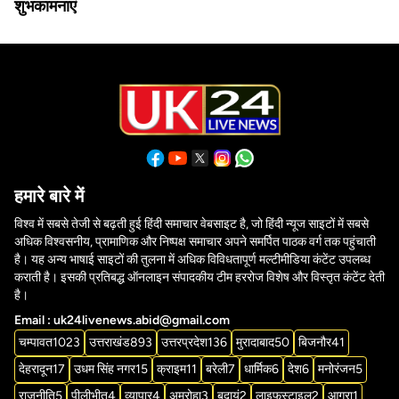
शुभकामनाएं
हमारे बारे में
विश्व में सबसे तेजी से बढ़ती हुई हिंदी समाचार वेबसाइट है, जो हिंदी न्यूज साइटों में सबसे
अधिक विश्वसनीय, प्रामाणिक और निष्पक्ष समाचार अपने समर्पित पाठक वर्ग तक पहुंचाती
है। यह अन्य भाषाई साइटों की तुलना में अधिक विविधतापूर्ण मल्टीमीडिया कंटेंट उपलब्ध
कराती है। इसकी प्रतिबद्ध ऑनलाइन संपादकीय टीम हररोज विशेष और विस्तृत कंटेंट देती
है।
Email : uk24livenews.abid@gmail.com
चम्पावत
1023
उत्तराखंड
893
उत्तरप्रदेश
136
मुरादाबाद
50
बिजनौर
41
देहरादून
17
उधम सिंह नगर
15
क्राइम
11
बरेली
7
धार्मिक
6
देश
6
मनोरंजन
5
राजनीति
5
पीलीभीत
4
व्यापार
4
अमरोहा
3
बदायूं
2
लाइफस्टाइल
2
आगरा
1