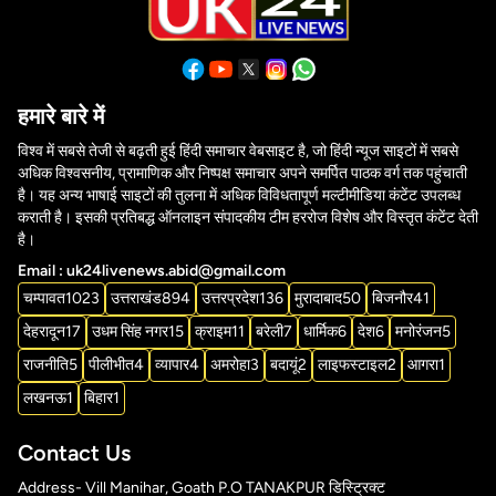
हमारे बारे में
विश्व में सबसे तेजी से बढ़ती हुई हिंदी समाचार वेबसाइट है, जो हिंदी न्यूज साइटों में सबसे
अधिक विश्वसनीय, प्रामाणिक और निष्पक्ष समाचार अपने समर्पित पाठक वर्ग तक पहुंचाती
है। यह अन्य भाषाई साइटों की तुलना में अधिक विविधतापूर्ण मल्टीमीडिया कंटेंट उपलब्ध
कराती है। इसकी प्रतिबद्ध ऑनलाइन संपादकीय टीम हररोज विशेष और विस्तृत कंटेंट देती
है।
Email : uk24livenews.abid@gmail.com
चम्पावत
1023
उत्तराखंड
894
उत्तरप्रदेश
136
मुरादाबाद
50
बिजनौर
41
देहरादून
17
उधम सिंह नगर
15
क्राइम
11
बरेली
7
धार्मिक
6
देश
6
मनोरंजन
5
राजनीति
5
पीलीभीत
4
व्यापार
4
अमरोहा
3
बदायूं
2
लाइफस्टाइल
2
आगरा
1
लखनऊ
1
बिहार
1
Contact Us
Address- Vill Manihar, Goath P.O TANAKPUR डिस्ट्रिक्ट