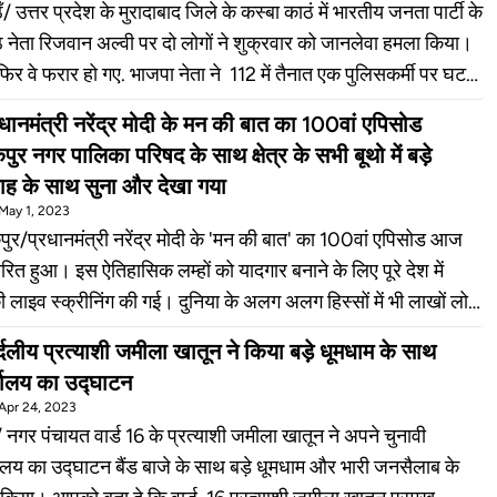
्ठ नेता रिजवान अल्वी पर दो लोगों ने शुक्रवार को जानलेवा हमला किया।
िर वे फरार हो गए. भाजपा नेता ने 112 में तैनात एक पुलिसकर्मी पर घटना
मिल होने का आरोप लगाते हुए थाने में तहरीर दी है। भारतीय जनता पार्टी
रधानमंत्री नरेंद्र मोदी के मन की बात का 100वां एपिसोड
्पसंख्यक उपाध्यक्ष रिजवान अल्वी ने बताया कि उनका नगर क्षेत्र में
नगर पालिका परिषद के साथ क्षेत्र के सभी बूथो में बड़े
ेन को लेकर किसी व्यक्ति से कहा सुनी हो गई थी । आरोप है कि इस मामले
ाह के साथ सुना और देखा गया
पुलिसकर्मी शाहीद ने भी उनके साथ मारपीट की है । और बताया कि
May 1, 2023
रवार की रात करीब 11बजे बाइक पर सवार अज्ञात बदमाशों ने मच्छी बाजार
ुर/प्रधानमंत्री नरेंद्र मोदी के 'मन की बात' का 100वां एपिसोड आज
ीप लाठी डंडे से उन्हें पीटने लगे . क्षेत्र में हो हल्ला होने पर मोहल्ले के
रित हुआ। इस ऐतिहासिक लम्हों को यादगार बनाने के लिए पूरे देश में
 लोग आ गए. उन्हें देखकर हमलावर मोटरसाइकिल पर सवार होकर
 लाइव स्क्रीनिंग की गई। दुनिया के अलग अलग हिस्सों में भी लाखों लोगों
फरार हो गए. भाजपा नेता ने आगे बताया कि घटनास्थल पर जिस
 लोकप्रिय कार्यक्रम को सुना। न्यूयॉर्क स्थित संयुक्त राष्ट्र मुख्यालय में
र्दलीय प्रत्याशी जमीला खातून ने किया बड़े धूमधाम के साथ
साइकिल से हमलावर आए थे वह बिना नंबर की थी । इस मामले में भाजपा
न की बात' के 100वां एपिसोड का सीधा प्रसारण किया गया। चूंकि, इस
यालय का उद्घाटन
ने हमलावरों के खिलाफ थाने में तहरीर दी है. भाजपा नेता ने घटना को
मदरसों में भी मन की बात के 100वे एपिसोड को दिखाने के लिए खास
Apr 24, 2023
 देने का शक जताते हुए पुलिसकर्मी पर भी कार्रवाई किये जाने की मांग की
म किए गए। मदरसों में प्रधानमंत्री नरेंद्र मोदी की मन की बात को छात्रों
 नगर पंचायत वार्ड 16 के प्रत्याशी जमीला खातून ने अपने चुनावी
्रभारी निरीक्षक ने बताया भाजपा नेता ने जो शिकायती पत्र सौंपा है उसके
ुनाने के लिए बड़ी एलईडी लगाकर प्रधानमंत्री नरेंद्र मोदी का संबोधन
यालय का उद्घाटन बैंड बाजे के साथ बड़े धूमधाम और भारी जनसैलाब के
 पर कोतवाली में सुसंगत धाराओं में मामला पंजीकृत कर शीघ्र ही
े के छात्रों को सुनाया गया। टनकपुर मे मन की बात का सौवां एपिसोड