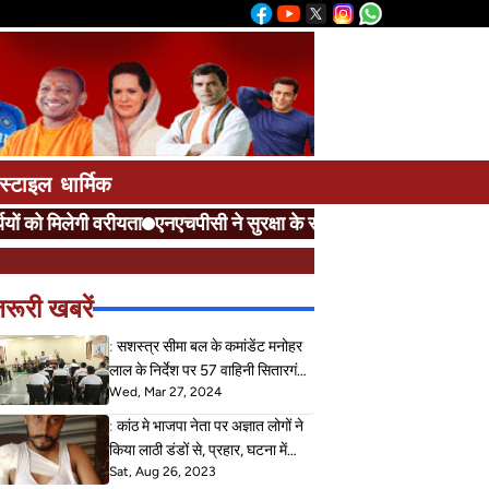
स्टाइल
धार्मिक
ो मिलेगी वरीयता
एनएचपीसी ने सुरक्षा के साथ दी आवाजाही की अनुमति
रह
रूरी खबरें
:
सशस्त्र सीमा बल के कमांडेंट मनोहर
लाल के निर्देश पर 57 वाहिनी सितारगंज
Wed, Mar 27, 2024
में लगाया गया मतदाता जागरूकता
शिविर•••
:
कांठ मे भाजपा नेता पर अज्ञात लोगों ने
किया लाठी डंडों से, प्रहार, घटना में
Sat, Aug 26, 2023
भाजपा नेता गंभीर रूप से घायल