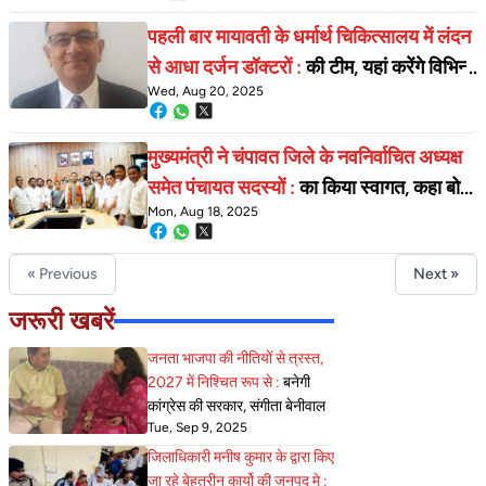
प्रभावित
पहली बार मायावती के धर्मार्थ चिकित्सालय में लंदन
से आधा दर्जन डॉक्टरों :
की टीम, यहां करेंगे विभिन्न
Wed, Aug 20, 2025
प्रकार के निःशुल्क ऑपरेशन। रजिस्ट्रेशन हुए
शुरू।
मुख्यमंत्री ने चंपावत जिले के नवनिर्वाचित अध्यक्ष
समेत पंचायत सदस्यों :
का किया स्वागत, कहा बोर्ड
Mon, Aug 18, 2025
के गठन से खुलेंगे विकास के द्वार
« Previous
Next »
जरूरी खबरें
जनता भाजपा की नीतियों से त्रस्त,
2027 में निश्चित रूप से :
बनेगी
कांग्रेस की सरकार, संगीता बेनीवाल
Tue, Sep 9, 2025
जिलाधिकारी मनीष कुमार के द्वारा किए
जा रहे बेहतरीन कार्यो की जनपद मे :