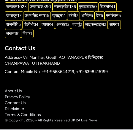
चम्पावत
1023
उत्तराखंड
890
उत्तरप्रदेश
136
मुरादाबाद
50
बिजनौर
41
देहरादून
17
उधम सिंह नगर
15
क्राइम
11
बरेली
7
धार्मिक
6
देश
6
मनोरंजन
5
राजनीति
5
पीलीभीत
4
व्यापार
4
अमरोहा
3
बदायूं
2
लाइफस्टाइल
2
आगरा
1
लखनऊ
1
बिहार
1
Contact Us
Address- Vill Manihar, Goath P.O TANAKPUR डिस्ट्रिक्ट
CHAMPAWAT UTTRAKHAND
Contact Mobile No. +91-9568644219, +91-6398415199
About Us
Privacy Policy
Contact Us
Disclaimer
Terms & Conditions
© Copyright 2026 - All Rights Reserved
UK 24 Live News