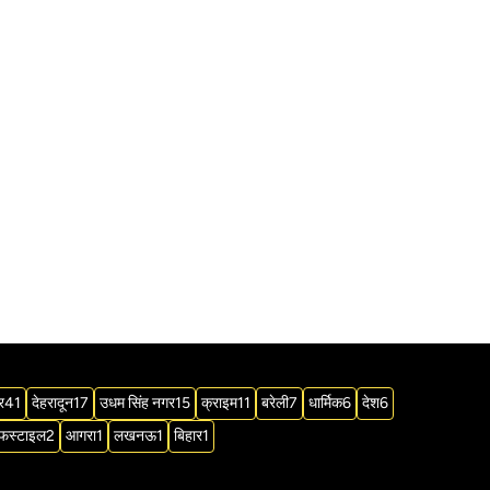
र
41
देहरादून
17
उधम सिंह नगर
15
क्राइम
11
बरेली
7
धार्मिक
6
देश
6
फस्टाइल
2
आगरा
1
लखनऊ
1
बिहार
1