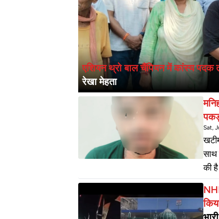
एशियन थ्रो बाल चैंपियन में कांस्य पदक त
रेखा मेहता
मनिह
पकड
Sat, J
खटीम
साथ 
की ह
आरोप
NHI 
8662
किया
स्मै
भारी