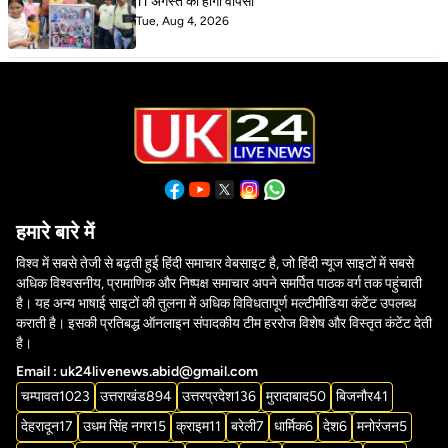
11 अगस्त को होगी वापसी
Tue, Aug 4, 2026
हमारे बारे में
विश्व में सबसे तेजी से बढ़ती हुई हिंदी समाचार वेबसाइट है, जो हिंदी न्यूज साइटों में सबसे
अधिक विश्वसनीय, प्रामाणिक और निष्पक्ष समाचार अपने समर्पित पाठक वर्ग तक पहुंचाती
है। यह अन्य भाषाई साइटों की तुलना में अधिक विविधतापूर्ण मल्टीमीडिया कंटेंट उपलब्ध
कराती है। इसकी प्रतिबद्ध ऑनलाइन संपादकीय टीम हररोज विशेष और विस्तृत कंटेंट देती
है।
Email : uk24livenews.abid@gmail.com
चम्पावत
1023
उत्तराखंड
894
उत्तरप्रदेश
136
मुरादाबाद
50
बिजनौर
41
देहरादून
17
उधम सिंह नगर
15
क्राइम
11
बरेली
7
धार्मिक
6
देश
6
मनोरंजन
5