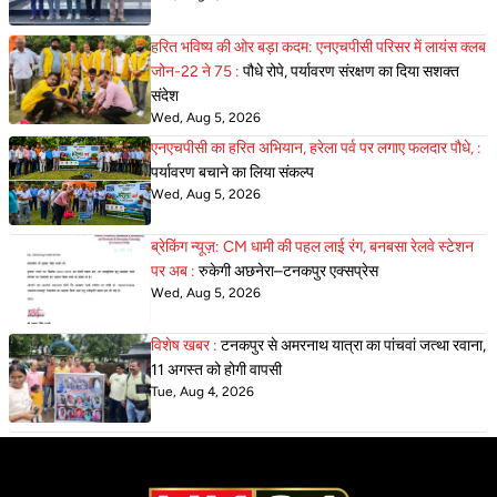
हरित भविष्य की ओर बड़ा कदम: एनएचपीसी परिसर में लायंस क्लब
जोन-22 ने 75 :
पौधे रोपे, पर्यावरण संरक्षण का दिया सशक्त
संदेश
Wed, Aug 5, 2026
एनएचपीसी का हरित अभियान, हरेला पर्व पर लगाए फलदार पौधे, :
पर्यावरण बचाने का लिया संकल्प
Wed, Aug 5, 2026
ब्रेकिंग न्यूज़: CM धामी की पहल लाई रंग, बनबसा रेलवे स्टेशन
पर अब :
रुकेगी अछनेरा–टनकपुर एक्सप्रेस
Wed, Aug 5, 2026
विशेष खबर :
टनकपुर से अमरनाथ यात्रा का पांचवां जत्था रवाना,
11 अगस्त को होगी वापसी
Tue, Aug 4, 2026