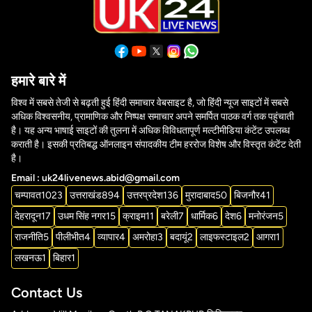
हमारे बारे में
विश्व में सबसे तेजी से बढ़ती हुई हिंदी समाचार वेबसाइट है, जो हिंदी न्यूज साइटों में सबसे
अधिक विश्वसनीय, प्रामाणिक और निष्पक्ष समाचार अपने समर्पित पाठक वर्ग तक पहुंचाती
है। यह अन्य भाषाई साइटों की तुलना में अधिक विविधतापूर्ण मल्टीमीडिया कंटेंट उपलब्ध
कराती है। इसकी प्रतिबद्ध ऑनलाइन संपादकीय टीम हररोज विशेष और विस्तृत कंटेंट देती
है।
Email : uk24livenews.abid@gmail.com
चम्पावत
1023
उत्तराखंड
894
उत्तरप्रदेश
136
मुरादाबाद
50
बिजनौर
41
देहरादून
17
उधम सिंह नगर
15
क्राइम
11
बरेली
7
धार्मिक
6
देश
6
मनोरंजन
5
राजनीति
5
पीलीभीत
4
व्यापार
4
अमरोहा
3
बदायूं
2
लाइफस्टाइल
2
आगरा
1
लखनऊ
1
बिहार
1
Contact Us