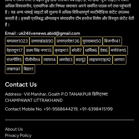
अधिक विश्वसनीय, प्रामाणिक और निष्पक्ष समाचार अपने समर्पित पाठक वर्ग तक पहुंचाती
है। यह अन्य भाषाई साइटों की तुलना में अधिक विविधतापूर्ण मल्टीमीडिया कंटेंट उपलब्ध
कराती है। इसकी प्रतिबद्ध ऑनलाइन संपादकीय टीम हररोज विशेष और विस्तृत कंटेंट देती
है।
Email : uk24livenews.abid@gmail.com
चम्पावत
1023
उत्तराखंड
890
उत्तरप्रदेश
136
मुरादाबाद
50
बिजनौर
41
देहरादून
17
उधम सिंह नगर
15
क्राइम
11
बरेली
7
धार्मिक
6
देश
6
मनोरंजन
5
राजनीति
5
पीलीभीत
4
व्यापार
4
अमरोहा
3
बदायूं
2
लाइफस्टाइल
2
आगरा
1
लखनऊ
1
बिहार
1
Contact Us
Address- Vill Manihar, Goath P.O TANAKPUR डिस्ट्रिक्ट
CHAMPAWAT UTTRAKHAND
Contact Mobile No. +91-9568644219, +91-6398415199
About Us
Privacy Policy