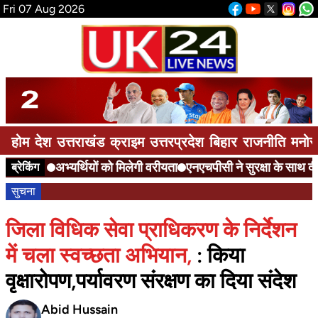
Fri 07 Aug 2026
होम
देश
उत्तराखंड
क्राइम
उत्तरप्रदेश
बिहार
राजनीति
मनोर
अभ्यर्थियों को मिलेगी वरीयता
एनएचपीसी ने सुरक्षा के साथ दी 
ब्रेकिंग
सुचना
जिला विधिक सेवा प्राधिकरण के निर्देशन
में चला स्वच्छता अभियान,
: किया
वृक्षारोपण,पर्यावरण संरक्षण का दिया संदेश
Abid Hussain