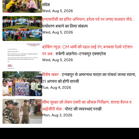
संदेश
Wed, Aug 5, 2026
एनएचपीसी का हरित अभियान, हरेला पर्व पर लगाए फलदार पौधे, :
पर्यावरण बचाने का लिया संकल्प
Wed, Aug 5, 2026
ब्रेकिंग न्यूज़: CM धामी की पहल लाई रंग, बनबसा रेलवे स्टेशन
पर अब :
रुकेगी अछनेरा–टनकपुर एक्सप्रेस
Wed, Aug 5, 2026
विशेष खबर :
टनकपुर से अमरनाथ यात्रा का पांचवां जत्था रवाना,
11 अगस्त को होगी वापसी
Tue, Aug 4, 2026
सीमा सुरक्षा को लेकर एसपी का औचक निरीक्षण, शारदा बैराज व
आईसीपी चेक :
पोस्ट की व्यवस्थाएं परखी
Mon, Aug 3, 2026