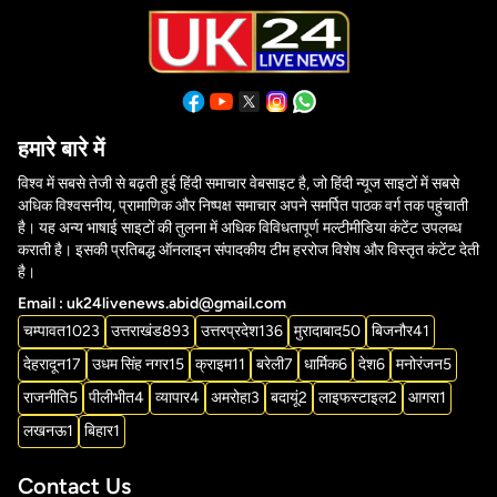
हमारे बारे में
विश्व में सबसे तेजी से बढ़ती हुई हिंदी समाचार वेबसाइट है, जो हिंदी न्यूज साइटों में सबसे
अधिक विश्वसनीय, प्रामाणिक और निष्पक्ष समाचार अपने समर्पित पाठक वर्ग तक पहुंचाती
है। यह अन्य भाषाई साइटों की तुलना में अधिक विविधतापूर्ण मल्टीमीडिया कंटेंट उपलब्ध
कराती है। इसकी प्रतिबद्ध ऑनलाइन संपादकीय टीम हररोज विशेष और विस्तृत कंटेंट देती
है।
Email : uk24livenews.abid@gmail.com
चम्पावत
1023
उत्तराखंड
893
उत्तरप्रदेश
136
मुरादाबाद
50
बिजनौर
41
देहरादून
17
उधम सिंह नगर
15
क्राइम
11
बरेली
7
धार्मिक
6
देश
6
मनोरंजन
5
राजनीति
5
पीलीभीत
4
व्यापार
4
अमरोहा
3
बदायूं
2
लाइफस्टाइल
2
आगरा
1
लखनऊ
1
बिहार
1
Contact Us